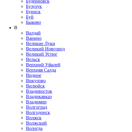
Буденновск
Бузулук
Буинск
Буй
Быково
В
Валдай
Ванино
Великие Луки
Великий Новгород
Великий Устюг
Вельск
Верхний Уфалей
Верхняя Салда
Видное
Викулово
Вилюйск
Владивосток
Владикавказ
Владимир
Волгоград
Волгодонск
Волжск
Волжский
Вологда