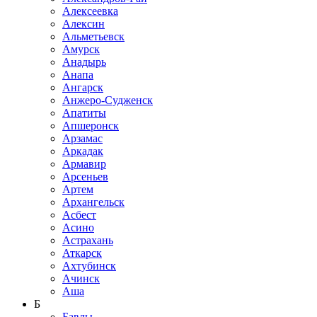
Алексеевка
Алексин
Альметьевск
Амурск
Анадырь
Анапа
Ангарск
Анжеро-Судженск
Апатиты
Апшеронск
Арзамас
Аркадак
Армавир
Арсеньев
Артем
Архангельск
Асбест
Асино
Астрахань
Аткарск
Ахтубинск
Ачинск
Аша
Б
Бавлы