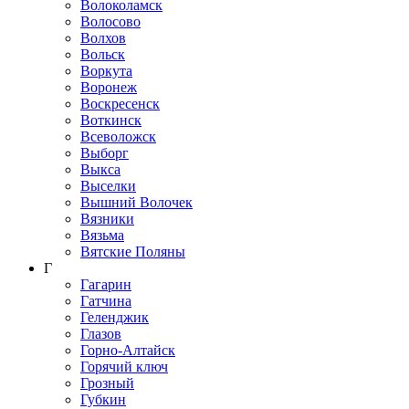
Волоколамск
Волосово
Волхов
Вольск
Воркута
Воронеж
Воскресенск
Воткинск
Всеволожск
Выборг
Выкса
Выселки
Вышний Волочек
Вязники
Вязьма
Вятские Поляны
Г
Гагарин
Гатчина
Геленджик
Глазов
Горно-Алтайск
Горячий ключ
Грозный
Губкин