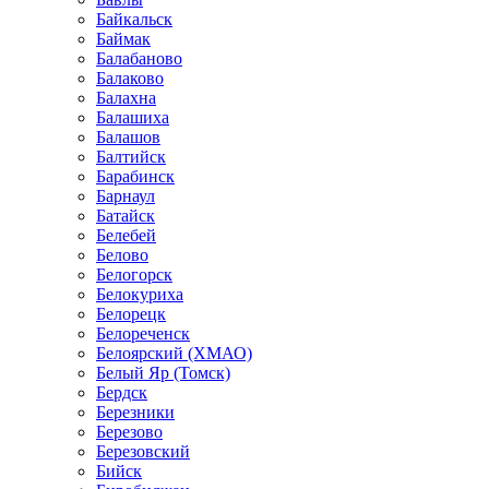
Байкальск
Баймак
Балабаново
Балаково
Балахна
Балашиха
Балашов
Балтийск
Барабинск
Барнаул
Батайск
Белебей
Белово
Белогорск
Белокуриха
Белорецк
Белореченск
Белоярский (ХМАО)
Белый Яр (Томск)
Бердск
Березники
Березово
Березовский
Бийск