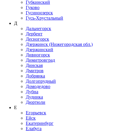
Губкинский
Гуково
Гусиноозерск
Гусь-Хрустальный
Д
Дальнегорск
Дербент
Десногорск
Дзержинск (Нижегородская обл.)
Дзержинский
Дивногорск
Димитровград
Динская
Дмитров
Добрянка
Долгопрудный
Домодедово
Дубна
Дудинка
Дюртюли
Е
Егорьевск
Ейск
Екатеринбург
Елабуга