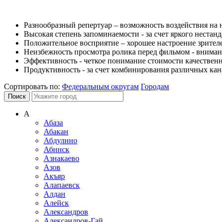
Разнообразный репертуар – возможность воздействия на
Высокая степень запоминаемости - за счет яркого нестан
Положительное восприятие – хорошее настроение зрителей
Неизбежность просмотра ролика перед фильмом - внимани
Эффективность - четкое понимание стоимости качественн
Продуктивность - за счет комбинирования различных ка
Сортировать по:
Федеральным округам
Городам
А
Абаза
Абакан
Абдулино
Абинск
Азнакаево
Азов
Акъяр
Алапаевск
Алдан
Алейск
Александров
Александров-Гай