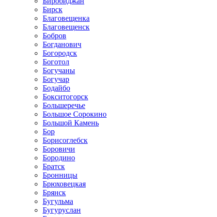
Биробиджан
Бирск
Благовещенка
Благовещенск
Бобров
Богданович
Богородск
Боготол
Богучаны
Богучар
Бодайбо
Бокситогорск
Большеречье
Большое Сорокино
Большой Камень
Бор
Борисоглебск
Боровичи
Бородино
Братск
Бронницы
Брюховецкая
Брянск
Бугульма
Бугуруслан