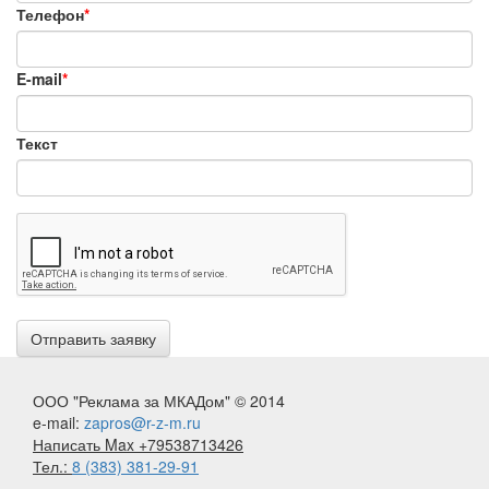
Телефон
*
E-mail
*
Текст
ООО "Реклама за МКАДом" © 2014
e-mail:
zapros@r-z-m.ru
Написать Max +79538713426
Тел.:
8 (383) 381-29-91