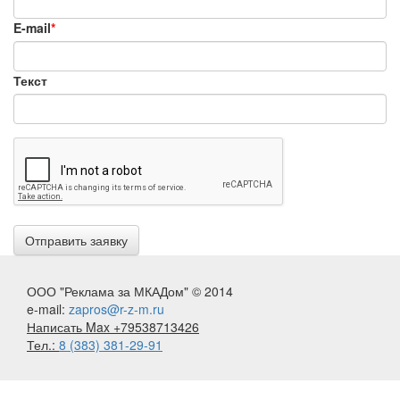
E-mail
*
Текст
ООО "Реклама за МКАДом" © 2014
e-mail:
zapros@r-z-m.ru
Написать Max +79538713426
Тел.:
8 (383) 381-29-91