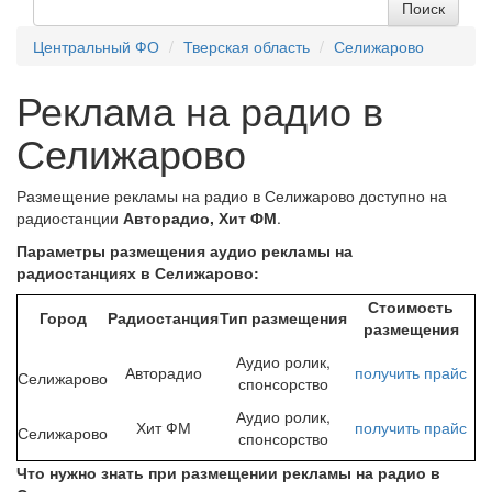
Центральный ФО
Тверская область
Селижарово
Реклама на радио в
Селижарово
Размещение рекламы на радио в Селижарово доступно на
радиостанции
Авторадио, Хит ФМ
.
Параметры размещения аудио рекламы на
радиостанциях в Селижарово:
Стоимость
Город
Радиостанция
Тип размещения
размещения
Аудио ролик,
Авторадио
получить
прайс
Селижарово
спонсорство
Аудио ролик,
Хит ФМ
получить
прайс
Селижарово
спонсорство
Что нужно знать при размещении рекламы на радио в