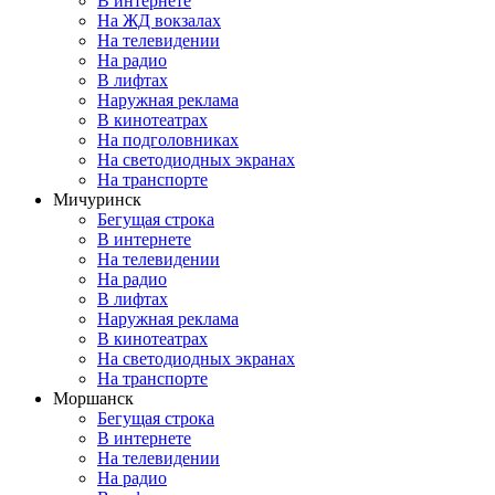
В интернете
На ЖД вокзалах
На телевидении
На радио
В лифтах
Наружная реклама
В кинотеатрах
На подголовниках
На светодиодных экранах
На транспорте
Мичуринск
Бегущая строка
В интернете
На телевидении
На радио
В лифтах
Наружная реклама
В кинотеатрах
На светодиодных экранах
На транспорте
Моршанск
Бегущая строка
В интернете
На телевидении
На радио