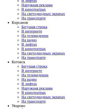
В лифтах
Наружная реклама
В кинотеатрах
На светодиодных экранах
На транспорте
Кирсанов
Бегущая строка
В интернете
На телевидении
На радио
В лифтах
В кинотеатрах
На светодиодных экранах
На транспорте
Котовск
Бегущая строка
В интернете
На телевидении
На радио
В лифтах
Наружная реклама
В кинотеатрах
На светодиодных экранах
На транспорте
Уварово