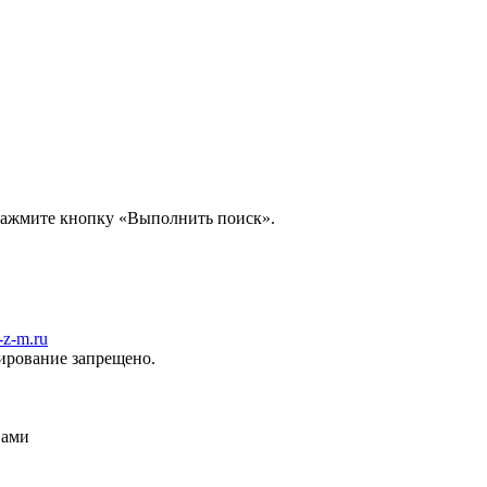
 нажмите кнопку «Выполнить поиск».
z-m.ru
ирование запрещено.
Вами