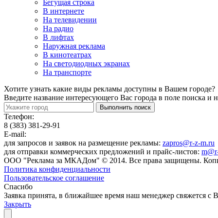
Бегущая строка
В интернете
На телевидении
На радио
В лифтах
Наружная реклама
В кинотеатрах
На светодиодных экранах
На транспорте
Хотите узнать какие виды рекламы доступны в Вашем городе?
Введите название интересующего Вас города в поле поиска и
Телефон:
8 (383) 381-29-91
E-mail:
для запросов и заявок на размещение рекламы:
zapros@r-z-m.ru
для отправки коммерческих предложений и прайс-листов:
m@r-
ООО "Реклама за МКАДом" © 2014. Все права защищены. Коп
Политика конфиденциальности
Пользовательское соглашение
Спасибо
Заявка принята, в ближайшее время наш менеджер свяжется с 
Закрыть